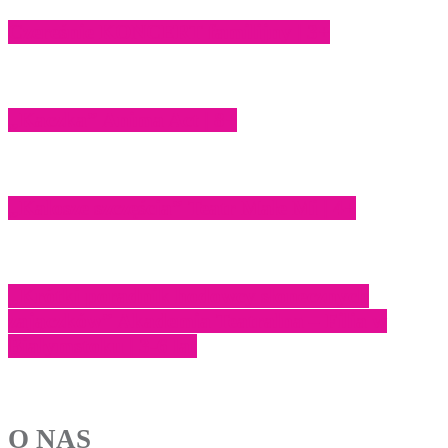
Czereśnie KONCERT familijny | 3+
„Kaczka” Anima Act | 8+
„Kalosze szczęścia” Teatr Małe Mi | 4+
„Krótki poradnik hodowcy słonecznych
zajączków” Akademia Teatralna – Filia w
Białymstoku | 3-6 lat
O NAS