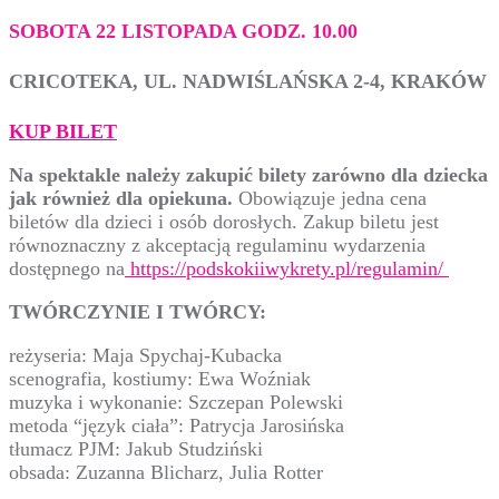
SOBOTA 22 LISTOPADA GODZ. 10.00
CRICOTEKA, UL. NADWIŚLAŃSKA 2-4, KRAKÓW
KUP BILET
Na spektakle należy zakupić bilety zarówno dla dziecka
jak również dla opiekuna.
Obowiązuje jedna cena
biletów dla dzieci i osób dorosłych. Zakup biletu jest
równoznaczny z akceptacją regulaminu wydarzenia
dostępnego na
https://podskokiiwykrety.pl/regulamin/
TWÓRCZYNIE I TWÓRCY:
reżyseria: Maja Spychaj-Kubacka
scenografia, kostiumy: Ewa Woźniak
muzyka i wykonanie: Szczepan Polewski
metoda “język ciała”: Patrycja Jarosińska
tłumacz PJM: Jakub Studziński
obsada: Zuzanna Blicharz, Julia Rotter