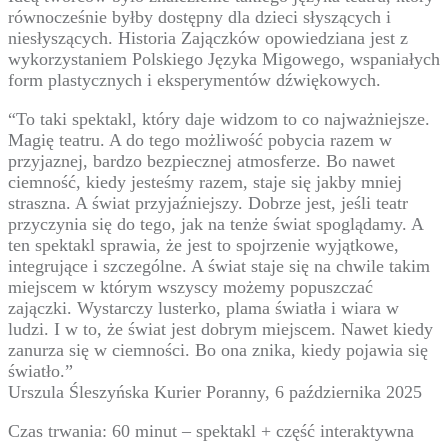
równocześnie byłby dostępny dla dzieci słyszących i
niesłyszących. Historia Zajączków opowiedziana jest z
wykorzystaniem Polskiego Języka Migowego, wspaniałych
form plastycznych i eksperymentów dźwiękowych.
“To taki spektakl, który daje widzom to co najważniejsze.
Magię teatru. A do tego możliwość pobycia razem w
przyjaznej, bardzo bezpiecznej atmosferze. Bo nawet
ciemność, kiedy jesteśmy razem, staje się jakby mniej
straszna. A świat przyjaźniejszy. Dobrze jest, jeśli teatr
przyczynia się do tego, jak na tenże świat spoglądamy. A
ten spektakl sprawia, że jest to spojrzenie wyjątkowe,
integrujące i szczególne. A świat staje się na chwile takim
miejscem w którym wszyscy możemy popuszczać
zajączki. Wystarczy lusterko, plama światła i wiara w
ludzi. I w to, że świat jest dobrym miejscem. Nawet kiedy
zanurza się w ciemności. Bo ona znika, kiedy pojawia się
światło.”
Urszula Śleszyńska Kurier Poranny, 6 października 2025
Czas trwania: 60 minut – spektakl + część interaktywna