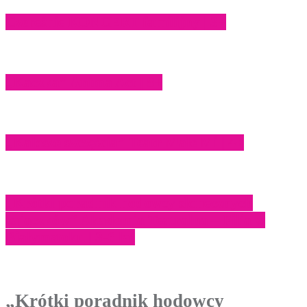
Czereśnie KONCERT familijny | 3+
„Kaczka” Anima Act | 8+
„Kalosze szczęścia” Teatr Małe Mi | 4+
„Krótki poradnik hodowcy słonecznych
zajączków” Akademia Teatralna – Filia w
Białymstoku | 3-6 lat
„Krótki poradnik hodowcy