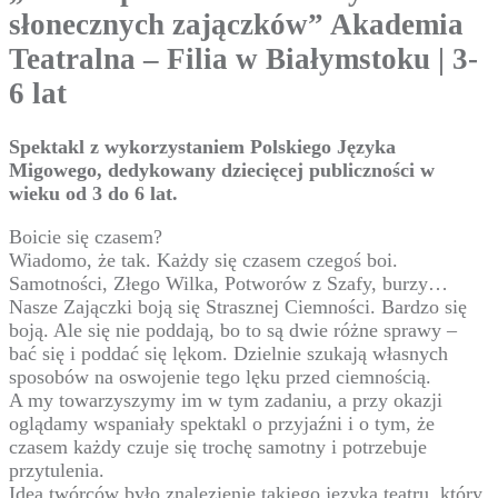
słonecznych zajączków” Akademia
Teatralna – Filia w Białymstoku | 3-
6 lat
Spektakl z wykorzystaniem Polskiego Języka
Migowego, dedykowany dziecięcej publiczności w
wieku od 3 do 6 lat.
Boicie się czasem?
Wiadomo, że tak. Każdy się czasem czegoś boi.
Samotności, Złego Wilka, Potworów z Szafy, burzy…
Nasze Zajączki boją się Strasznej Ciemności. Bardzo się
boją. Ale się nie poddają, bo to są dwie różne sprawy –
bać się i poddać się lękom. Dzielnie szukają własnych
sposobów na oswojenie tego lęku przed ciemnością.
A my towarzyszymy im w tym zadaniu, a przy okazji
oglądamy wspaniały spektakl o przyjaźni i o tym, że
czasem każdy czuje się trochę samotny i potrzebuje
przytulenia.
Ideą twórców było znalezienie takiego języka teatru, który